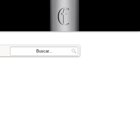
d user-agent
enerate usage
LEARN MORE
GOT IT