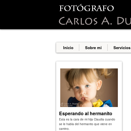
This site uses cookies from Google t
are shared with Google along with p
statistics, and to detect and addres
Inicio
Sobre mi
Servicios
Esperando al hermanito
Esta es la cara de mi hija Claudia cuando
se le habla del hermanito que viene en
camino.