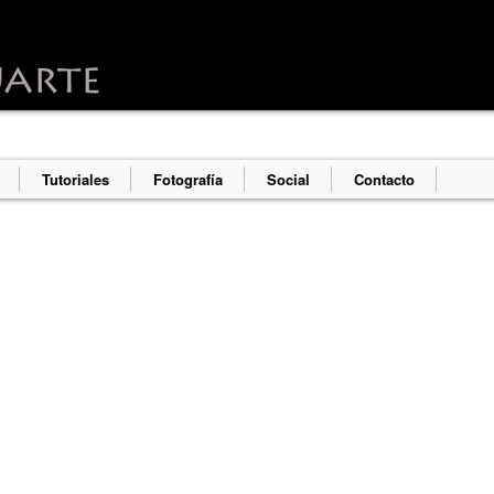
o deliver its services and to analyze traffic. Your IP address an
erformance and security metrics to ensure quality of service, g
s abuse.
Tutoriales
Fotografía
Social
Contacto